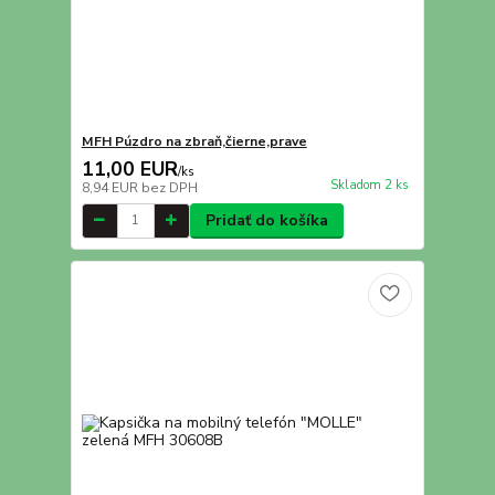
MFH Púzdro na zbraň,čierne,prave
11,00 EUR
/
ks
Skladom 2 ks
8,94 EUR
bez DPH
Pridať do košíka