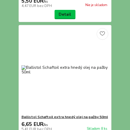
5,50 EUR
/
ks
Nie je skladom
4,47 EUR
bez DPH
Detail
Ballistol Schaftoil extra hnedý olej na pažby 50ml
6,65 EUR
/
ks
Skladom 8 ks
5,41 EUR
bez DPH