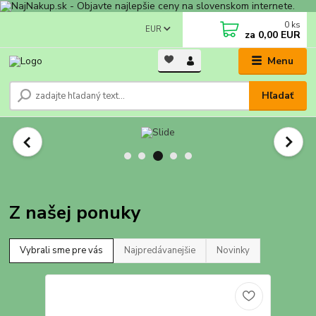
0
ks
EUR
za
0,00 EUR
Menu
Hľadať
Z našej ponuky
Vybrali sme pre vás
Najpredávanejšie
Novinky