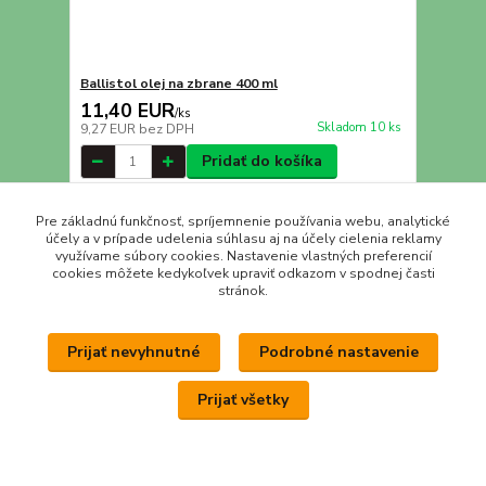
Ballistol olej na zbrane 400 ml
11,40 EUR
/
ks
Skladom 10 ks
9,27 EUR
bez DPH
Pridať do košíka
Pre základnú funkčnosť, spríjemnenie používania webu, analytické
účely a v prípade udelenia súhlasu aj na účely cielenia reklamy
využívame súbory cookies. Nastavenie vlastných preferencií
cookies môžete kedykoľvek upraviť odkazom v spodnej časti
stránok.
Prijať nevyhnutné
Podrobné nastavenie
Prijať všetky