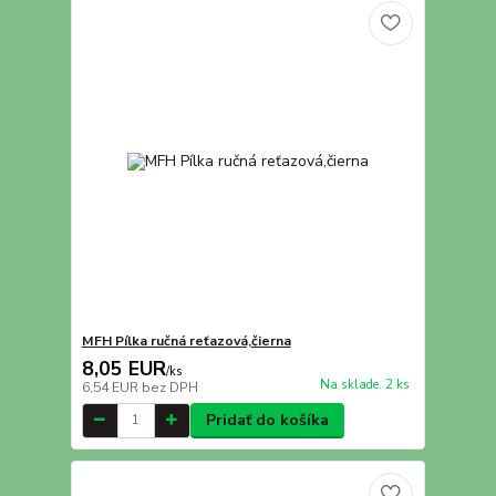
MFH Pílka ručná reťazová,čierna
8,05 EUR
/
ks
Na sklade. 2 ks
6,54 EUR
bez DPH
Pridať do košíka