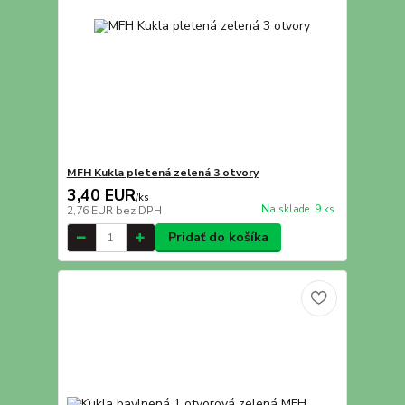
MFH Kukla pletená zelená 3 otvory
3,40 EUR
/
ks
Na sklade. 9 ks
2,76 EUR
bez DPH
Pridať do košíka