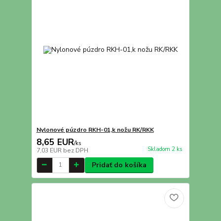
Nylonové púzdro RKH-01,k nožu RK/RKK
8,65 EUR
/
ks
Skladom 2 ks
7,03 EUR
bez DPH
Pridať do košíka