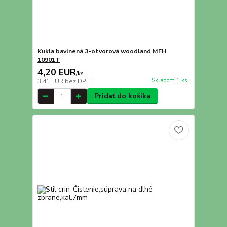
Kukla bavlnená 3-otvorová woodland MFH
10901T
4,20 EUR
/
ks
Skladom 1 ks
3,41 EUR
bez DPH
Pridať do košíka