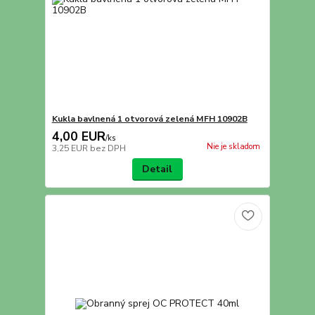
Kukla bavlnená 1 otvorová zelená MFH 10902B
4,00 EUR
/
ks
Nie je skladom
3,25 EUR
bez DPH
Detail