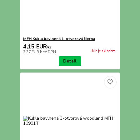
MFH Kukla bavlnená 1-otvorová čierna
4,15 EUR
/
ks
Nie je skladom
3,37 EUR
bez DPH
Detail