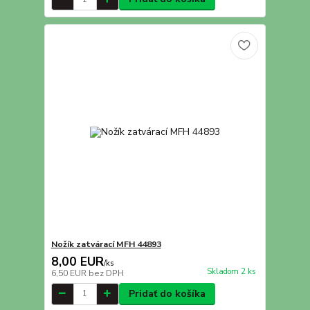
Nožík zatvárací MFH 44893
8,00 EUR
/
ks
Skladom 2 ks
6,50 EUR
bez DPH
Pridať do košíka