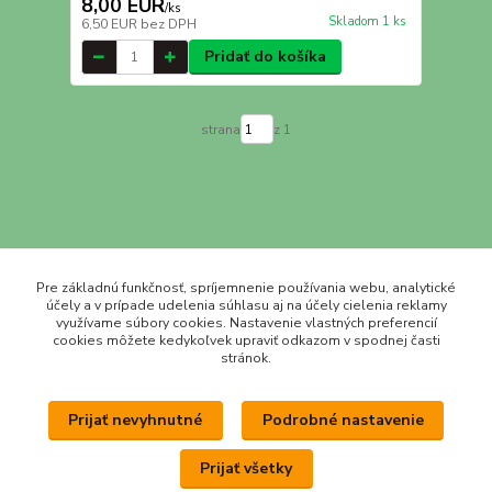
8,00 EUR
/
ks
Skladom 1 ks
6,50 EUR
bez DPH
Pridať do košíka
strana
z 1
Pre základnú funkčnosť, spríjemnenie používania webu, analytické
účely a v prípade udelenia súhlasu aj na účely cielenia reklamy
využívame súbory cookies. Nastavenie vlastných preferencií
Prihlásiť sa
cookies môžete kedykoľvek upraviť odkazom v spodnej časti
stránok.
Súhlasím so
spracovaním osobných údajov
za účelom zasielania newslettera.
Prijať nevyhnutné
Podrobné nastavenie
Upravit sběr cookies.
Prijať všetky