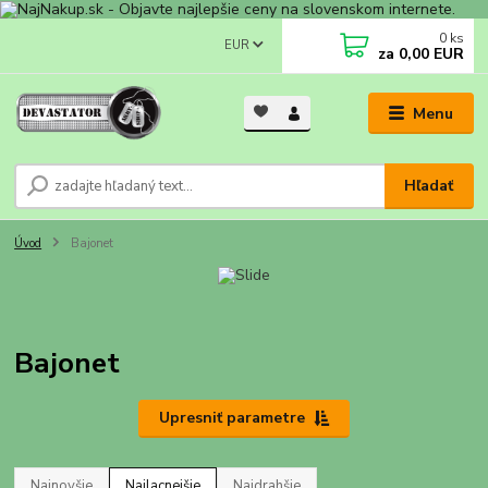
0
ks
EUR
za
0,00 EUR
Menu
Hľadať
Úvod
Bajonet
Bajonet
Upresniť parametre
Najnovšie
Najlacnejšie
Najdrahšie