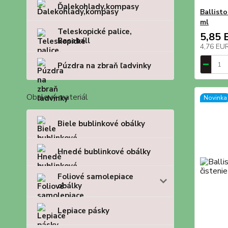
Ďalekohlady,kompasy
Ballisto
ml
Teleskopické palice,
5,85 
Baseball
4,76 EU
Púzdra na zbraň ľadvinky
Obalový materiál
Novinka
Biele bublinkové obálky
Hnedé bublinkové obálky
Foliové samolepiace
obálky
Lepiace pásky