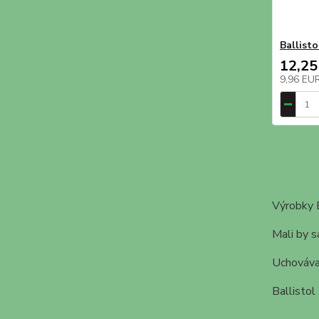
Ballisto
12,25
9,96 EU
Výrobky B
Mali by s
Uchováva
Ballistol