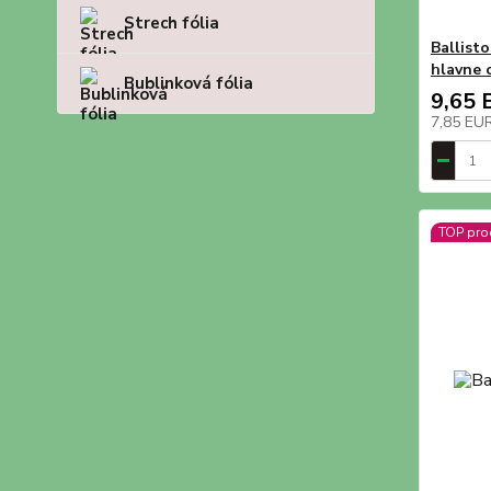
Strech fólia
Ballisto
hlavne c
Bublinková fólia
9,65 
7,85 EU
TOP pro