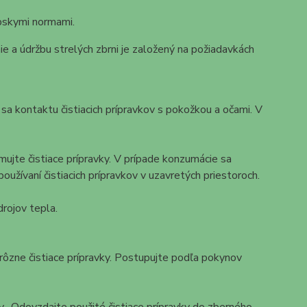
ópskymi normami.
e a údržbu strelých zbrni je založený na požiadavkách
 sa kontaktu čistiacich prípravkov s pokožkou a očami. V
ujte čistiace prípravky. V prípade konzumácie sa
užívaní čistiacich prípravkov v uzavretých priestoroch.
rojov tepla.
 rôzne čistiace prípravky. Postupujte podľa pokynov