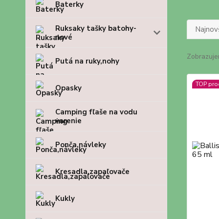
Baterky
Ruksaky tašky batohy-
Najnov
nové
Zobrazuje
Putá na ruky,nohy
TOP pro
Opasky
Camping fľaše na vodu
varenie
Ponča,návleky
Kresadla,zapaľovače
Kukly