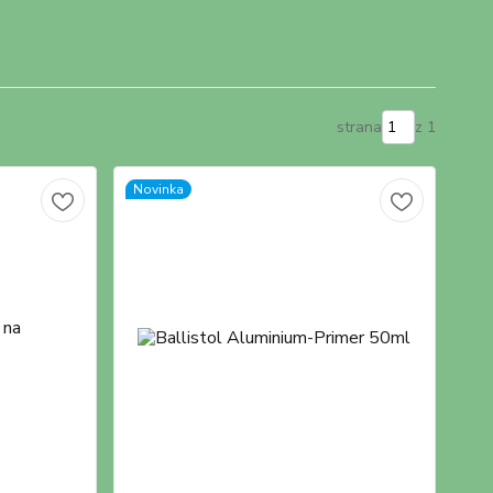
strana
z 1
Novinka