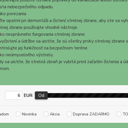
ylievajte použité čistiace prípravky do kanalizácie alebo odtok
sta nebezpečného odpadu.
iko porezania:
te opatrní pri demontáži a čistení strelnej zbrane, aby ste sa v
elnej zbrane používajte vhodné nástroje.
iko nesprávneho fungovania strelnej zbrane:
vyčistení a údržbe sa uistite, že sú všetky prvky strelnej zbran
ntrolujte jej funkčnosť na bezpečnom teréne.
iko neúmyselného výstrelu:
y sa uistite, že strelná zbraň je vybitá pred začatím čistenia a 
rom.
EUR
Od
adom
Novinka
Akcia
Doprava ZADARMO
TO