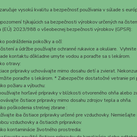
 zaručuje vysokú kvalitu a bezpečnosť používania v súlade s eur
ozornení týkajúcich sa bezpečnosti výrobkov určených na čisteni
ia (EÚ) 2023/988 o všeobecnej bezpečnosti výrobkov (GPSR):
iko podráždenia pokožky a očí:
 čistení a údržbe používajte ochranné rukavice a okuliare. Vyhnite
pade kontaktu dôkladne umyte vodou a poraďte sa s lekárom.
iko otravy:
tiace prípravky uchovávajte mimo dosahu detí a zvierat. Nekonzum
mžite poraďte s lekárom. * Zabezpečte dostatočné vetranie pri po
iko požiaru a výbuchu:
oužívajte horľavé prípravky v blízkosti otvoreného ohňa alebo zd
ovávajte čistiace prípravky mimo dosahu zdrojov tepla a ohňa.
iko poškodenia strelnej zbrane :
žívajte iba čistiace prípravky určené pre vzduchovky. Nemiešajte
obcu vzduchovky a čistiacich prípravkov.
iko kontaminácie životného prostredia: