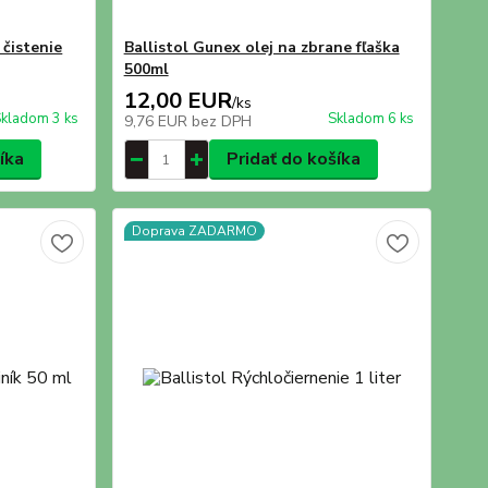
 čistenie
Ballistol Gunex olej na zbrane fľaška
500ml
12,00 EUR
/
ks
kladom 3 ks
Skladom 6 ks
9,76 EUR
bez DPH
íka
Pridať do košíka
Doprava ZADARMO