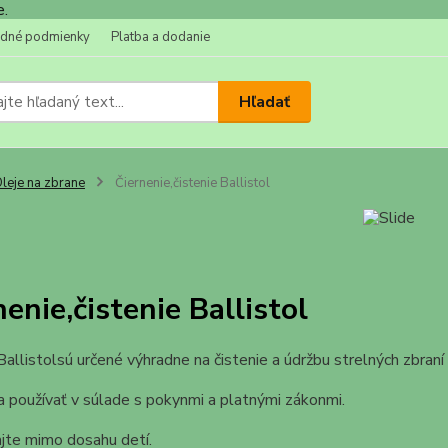
dné podmienky
Platba a dodanie
Hľadať
leje na zbrane
Čiernenie,čistenie Ballistol
nenie,čistenie Ballistol
allistolsú určené výhradne na čistenie a údržbu strelných zbraní 
a používať v súlade s pokynmi a platnými zákonmi.
jte mimo dosahu detí.