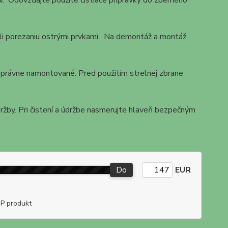
ov. Odovzdajte použité čistiace prípravky do zberného
yhli porezaniu ostrými prvkami. Na demontáž a montáž
e správne namontované. Pred použitím strelnej zbrane
údržby. Pri čistení a údržbe nasmerujte hlaveň bezpečným
Do
EUR
P produkt