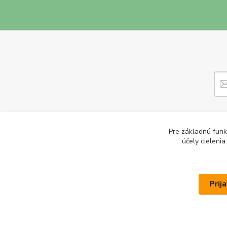
Pre základnú funk
účely cieleni
Prij