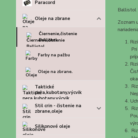
Paracord
Ballistol
Oleje na zbrane
Zoznam up
nariaden
Čiernenie,čistenie
Ballistol
Riz
Pri
Farby na pažbu
prí
Riz
Čis
Oleje na zbrane.
oka
Riz
Taktické
pera,kubotany,výcvik
Nep
Uch
Stil crin - čistenie na
Riz
zbrane,oleje
Pou
výr
Silikonové oleje
Riz