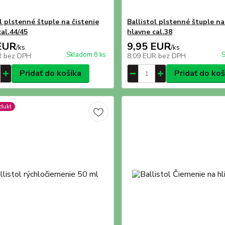
l plstenné štuple na čistenie
Ballistol plstenné štuple na
al.44/45
hlavne cal.38
EUR
9,95 EUR
/
ks
/
ks
Skladom 8 ks
S
R
bez DPH
8,09 EUR
bez DPH
Pridať do košíka
Pridať do koš
dukt