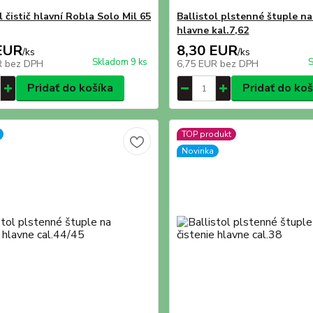
l čistič hlavní Robla Solo Mil 65
Ballistol plstenné štuple na
hlavne kal.7,62
EUR
8,30 EUR
/
ks
/
ks
Skladom 9 ks
S
R
bez DPH
6,75 EUR
bez DPH
Pridať do košíka
Pridať do koš
TOP produkt
Novinka