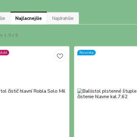
šie
Najlacnejšie
Najdrahšie
m 1-9 z 9
dukt
Novinka