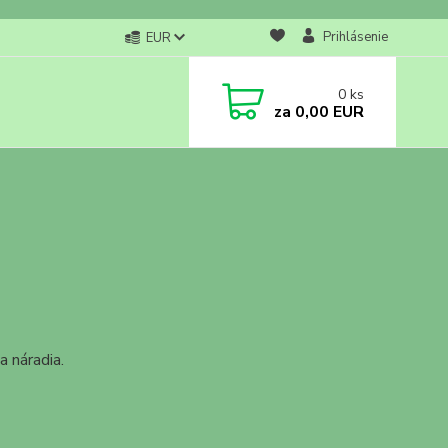
Prihlásenie
EUR
0
ks
za
0,00 EUR
a náradia.