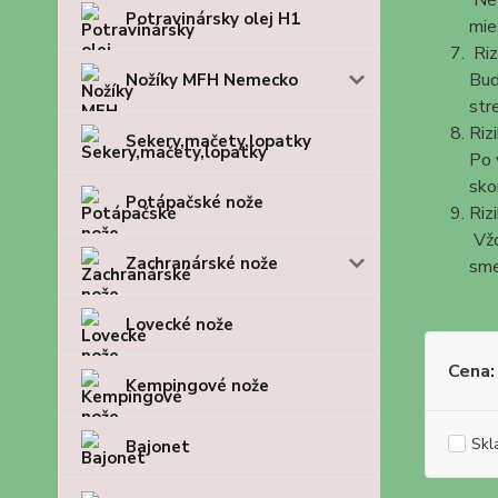
Nev
Potravinársky olej H1
mie
Riz
Buď
Nožíky MFH Nemecko
str
Riz
Sekery,mačety,lopatky
Po 
sko
Potápačské nože
Riz
Vžd
Zachranárské nože
sme
Lovecké nože
Cena:
Kempingové nože
Skl
Bajonet