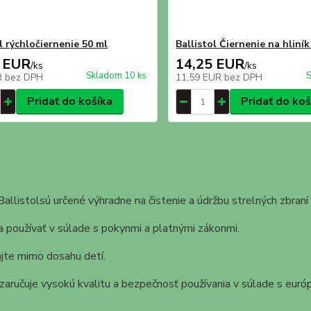
l rýchločiernenie 50 ml
Ballistol Čiernenie na hliník
 EUR
14,25 EUR
/
ks
/
ks
Skladom 10 ks
S
R
bez DPH
11,59 EUR
bez DPH
Pridať do košíka
Pridať do koš
allistolsú určené výhradne na čistenie a údržbu strelných zbraní 
a používať v súlade s pokynmi a platnými zákonmi.
jte mimo dosahu detí.
 zaručuje vysokú kvalitu a bezpečnosť používania v súlade s eur