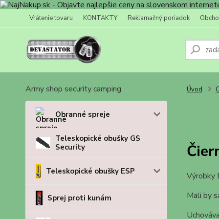
Vrátenie tovaru
KONTAKTY
Reklamačný poriadok
Obcho
Army shop security camping
Úvod
O
Obranné spreje
Teleskopické obušky GS
Čier
Security
Teleskopické obušky ESP
Výrobky B
Mali by s
Sprej proti kunám
Uchováva