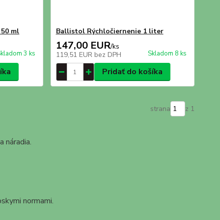
 50 ml
Ballistol Rýchločiernenie 1 liter
147,00 EUR
/
ks
kladom 3 ks
Skladom 8 ks
119,51 EUR
bez DPH
íka
Pridať do košíka
strana
z 1
a náradia.
ópskymi normami.