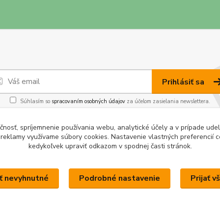
Prihlásiť sa
Súhlasím so
spracovaním osobných údajov
za účelom zasielania newslettera.
čnosť, spríjemnenie používania webu, analytické účely a v prípade udel
a reklamy využívame súbory cookies. Nastavenie vlastných preferencií 
kedykoľvek upraviť odkazom v spodnej časti stránok.
Upravit sběr cookies.
ať nevyhnutné
Podrobné nastavenie
Prijať v