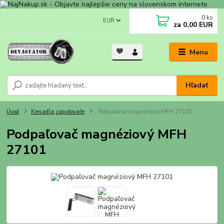
0
ks
EUR
za
0,00 EUR
Menu
Hľadať
Úvod
Kresadla,zapaľovače
Podpaľovač magnéziový MFH 27101
Podpaľovač magnéziový MFH
27101