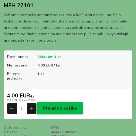
MFH 27101
Vyborna pomôcka pre turistov, skautov a ľudí, ktorí dokážu prežiť i v
ťažkých podmienkach prírody,- oheň je možné zapáliť jediným škrtnutím
aj v zlom počasí,- na jednej strane sa zoškrabe magneziová vrstva a
škrtnutím po druhej strane sa malé množstvo pilín zapáli- iskry vznikajú
aj v prípade, ak je...
celý popis
Dostupnosť
Skladom 1 ks
Merná cena
4,00 EUR / ks
Balenie
1 ks
jednotky
4,00 EUR
/
ks
3,25 EUR
bez DPH
Pridať do košíka
Číslo produktu:
0788
EAN kód:
4044633089465