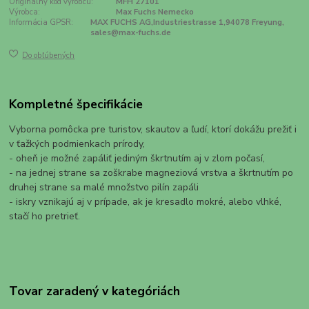
Originálny kód výrobcu:
MFH 27101
Výrobca:
Max Fuchs Nemecko
Informácia GPSR:
MAX FUCHS AG,Industriestrasse 1,94078 Freyung,
sales@max-fuchs.de
Do obľúbených
Kompletné špecifikácie
Vyborna pomôcka pre turistov, skautov a ľudí, ktorí dokážu prežiť i
v ťažkých podmienkach prírody,
- oheň je možné zapáliť jediným škrtnutím aj v zlom počasí,
- na jednej strane sa zoškrabe magneziová vrstva a škrtnutím po
druhej strane sa malé množstvo pilín zapáli
- iskry vznikajú aj v prípade, ak je kresadlo mokré, alebo vlhké,
stačí ho pretrieť.
Tovar zaradený v kategóriách